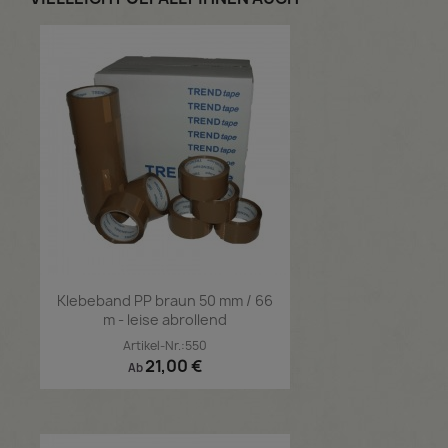
Klebeband PP braun 50 mm / 66
m - leise abrollend
Artikel-Nr.:550
Preis
21,00 €
Ab