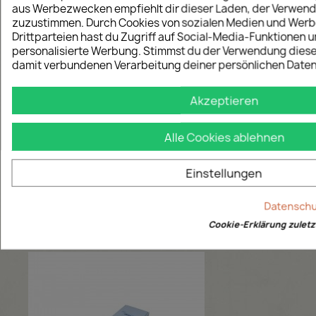
aus Werbezwecken empfiehlt dir dieser Laden, der Verwen
zuzustimmen. Durch Cookies von sozialen Medien und Werb
Drittparteien hast du Zugriff auf Social-Media-Funktionen u
personalisierte Werbung. Stimmst du der Verwendung diese
damit verbundenen Verarbeitung deiner persönlichen Daten
Akzeptieren
Alle Cookies ablehnen
Warnklebeband Bruchgefahr -
rot - 50 mm / 66m
Einstellungen
Artikel-Nr.:571
Preis
21,00 €
Datenschut
Ab
Cookie-Erklärung zuletzt