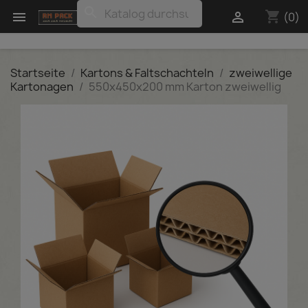
search
shopping_cart


(0)
Startseite
Kartons & Faltschachteln
zweiwellige
Kartonagen
550x450x200 mm Karton zweiwellig