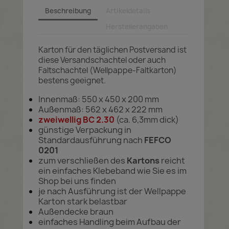
Beschreibung
Artikeldetails
Herstellerangaben
Karton für den täglichen Postversand ist
diese Versandschachtel oder auch
Faltschachtel (Wellpappe-Faltkarton)
bestens geeignet.
Innenmaß: 550 x 450 x 200 mm
Außenmaß: 562 x 462 x 222 mm
zweiwellig BC 2.30
(ca. 6,3mm dick)
günstige Verpackung in
Standardausführung nach
FEFCO
0201
zum verschließen des
Kartons
reicht
ein einfaches Klebeband wie Sie es im
Shop bei uns finden
je nach Ausführung ist der Wellpappe
Karton stark belastbar
Außendecke braun
einfaches Handling beim Aufbau der