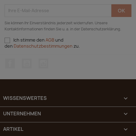
Sie können Ihr Einverständnis jederzeit widerrufen. Unsere
Kontaktinformationen finden Sie u. a. in der Datenschutzerklärung.
Ich stimme den
AGB
und
den
Datenschutzbestimmungen
zu.
Facebook
YouTube
Instagram
WISSENSWERTES

UNTERNEHMEN

ARTIKEL
