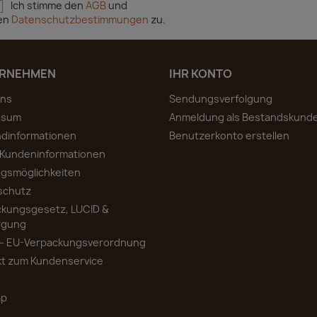
Ich stimme den
AGB
und
en
Datenschutzbestimmungen
zu.
RNEHMEN
IHR KONTO
uns
Sendungsverfolgung
ssum
Anmeldung als Bestandskund
ndinformationen
Benutzerkonto erstellen
 Kundeninformationen
gsmöglichkeiten
schutz
ckungsgesetz, LUCID &
rgung
– EU-Verpackungsverordnung
kt zum Kundenservice
ap