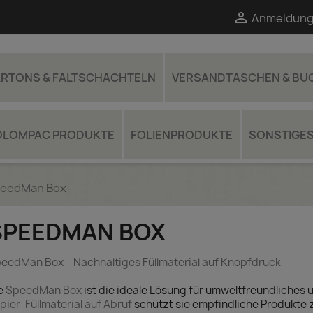

Anmeldung
RTONS & FALTSCHACHTELN
VERSANDTASCHEN & B
OLOMPAC PRODUKTE
FOLIENPRODUKTE
SONSTIGE
eedMan Box
SPEEDMAN BOX
eedMan Box – Nachhaltiges Füllmaterial auf Knopfdruck
e
SpeedMan Box
ist die ideale Lösung für umweltfreundliches 
pier-Füllmaterial auf Abruf
schützt sie empfindliche Produkte z