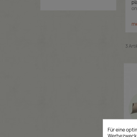
pl
on
m
3 Art
Für eine opt
Werbezwecken