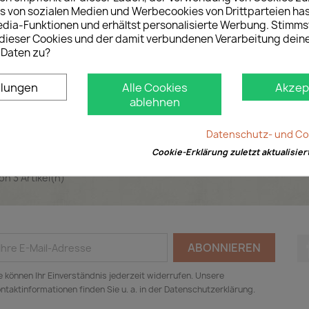
s von sozialen Medien und Werbecookies von Drittparteien has
SpeedMan Box im
Roll-In-Box Spenderkarton mi
edia-Funktionen und erhältst personalisierte Werbung. Stimms
Spenderkarton
umweltfreundlichem Packpapi
ieser Cookies und der damit verbundenen Verarbeitung dein
 Daten zu?
Artikel-Nr.:K-5080
Artikel-Nr.:IP-5002
Preis
Preis
42,00 €
40,00 €
Ab
Ab
0,09 € / meter
0,08 € / meter
llungen
Alle Cookies
Akzep
ablehnen
Vorschau
Vorschau


Datenschutz- und Coo
Cookie-Erklärung zuletzt aktualisier
von 3 Artikel(n)
e können Ihr Einverständnis jederzeit widerrufen. Unsere
ntaktinformationen finden Sie u. a. in der Datenschutzerklärung.