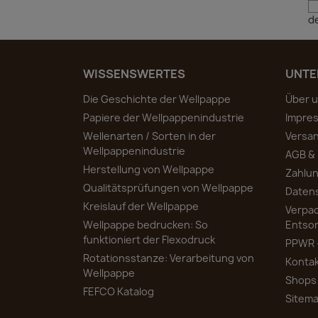
d
WISSENSWERTES
UNTE
Die Geschichte der Wellpappe
Über 
Papiere der Wellpappenindustrie
Impre
Wellenarten / Sorten in der
Versa
Wellpappenindustrie
AGB &
Herstellung von Wellpappe
Zahlun
Qualitätsprüfungen von Wellpappe
Daten
Kreislauf der Wellpappe
Verpa
Wellpappe bedrucken: So
Entso
funktioniert der Flexodruck
PPWR 
Rotationsstanze: Verarbeitung von
Konta
Wellpappe
Shops
FEFCO Katalog
Sitem