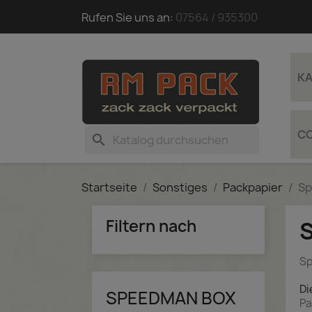
Rufen Sie uns an:
07564 / 935300
KA
C
search
Startseite
Sonstiges
Packpapier
Sp
Filtern nach
Sp
Di
SPEEDMAN BOX
Pa