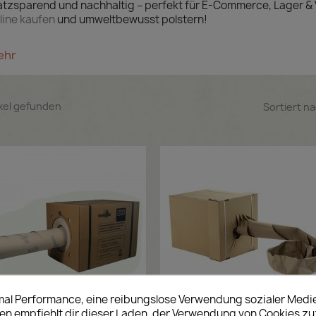
atzsparend und nachhaltig – perfekt für E-Commerce, Lager & 
line kaufen
und umweltbewusst polstern!
ehr
ikel gefunden
Sortiert na
imal Performance, eine reibungslose Verwendung sozialer Medi
 empfiehlt dir dieser Laden, der Verwendung von Cookies z