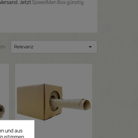
Versand. Jetzt
SpeedMan Box günstig

ch:
Relevanz
en und aus
uzustimmen.