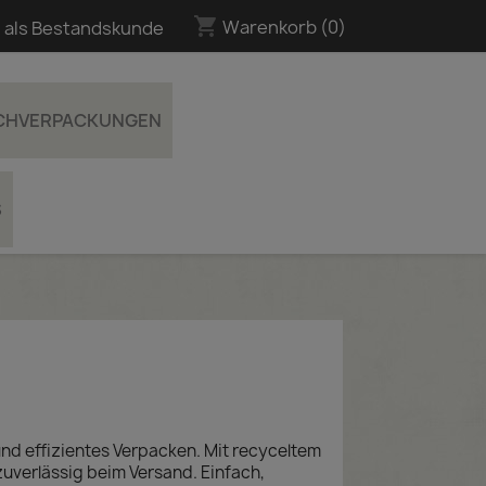
shopping_cart
Warenkorb
(0)
 als Bestandskunde
UCHVERPACKUNGEN
S
und effizientes Verpacken. Mit recyceltem
uverlässig beim Versand. Einfach,