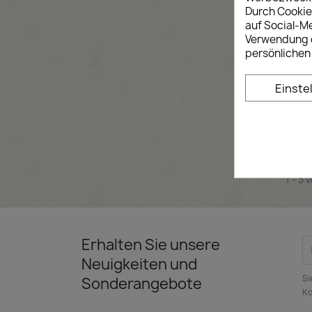
Durch Cookie
auf Social-M
Verwendung d
persönlichen
Einste
1 - 3 
Erhalten Sie unsere
Neuigkeiten und
Si
Sonderangebote
Ko