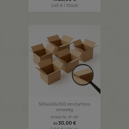
1,40 € / Stück
500x400x300 mm Kartons
einwellig
Artikel-Nr.:IP-187
Preis
30,00 €
Ab