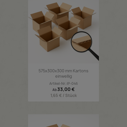
575x300x300 mm Kartons
einwellig
Artikel-Nr.:IP-046
Preis
33,00 €
Ab
1,65 € / Stück