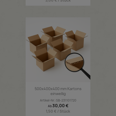
3,00 € / Stück
500x400x400 mm Kartons
einwellig
Artikel-Nr.:SB-231101720
Preis
30,00 €
Ab
1,50 € / Stück