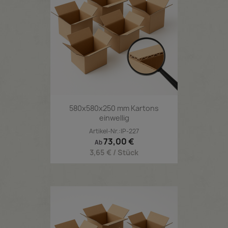
580x580x250 mm Kartons
einwellig
Artikel-Nr.:IP-227
Preis
73,00 €
Ab
3,65 € / Stück