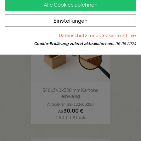
Alle Cookies ablehnen
Einstellungen
Datenschutz- und Cookie-Richtlinie
Cookie-Erklärung zuletzt aktualisiert am:
06.05.2024
540x340x320 mm Kartons
einwellig
Artikel-Nr.:SB-322403220
Preis
30,00 €
Ab
1,50 € / Stück