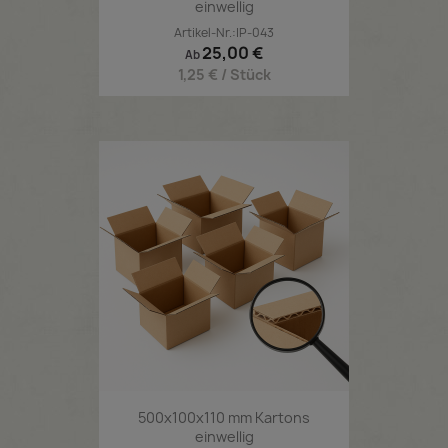
Produkten mit einer Länge von
500-599 mm
.
einwellig
Artikel-Nr.:IP-043
Preis
25,00 €
Ab
1,25 € / Stück
500x100x110 mm Kartons
einwellig