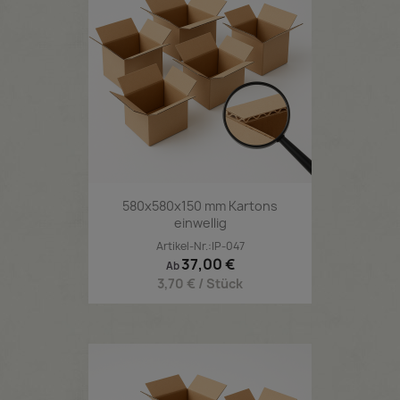
580x580x150 mm Kartons
einwellig
Artikel-Nr.:IP-047
Preis
37,00 €
Ab
3,70 € / Stück