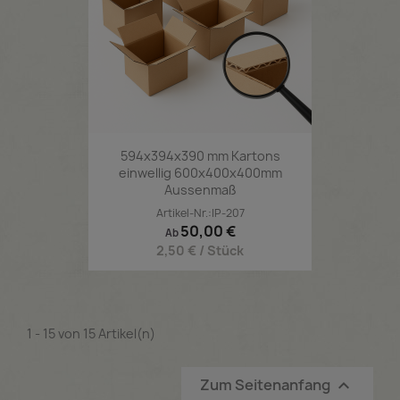
594x394x390 mm Kartons
einwellig 600x400x400mm
Aussenmaß
Artikel-Nr.:IP-207
Preis
50,00 €
Ab
2,50 € / Stück
1 - 15 von 15 Artikel(n)
Zum Seitenanfang
