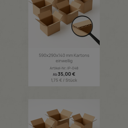
590x290x140 mm Kartons
einwellig
Artikel-Nr.:IP-048
Preis
35,00 €
Ab
1,75 € / Stück