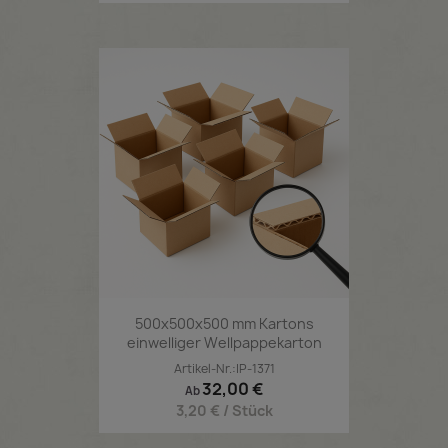
500x500x500 mm Kartons
einwelliger Wellpappekarton
Artikel-Nr.:IP-1371
Preis
32,00 €
Ab
3,20 € / Stück