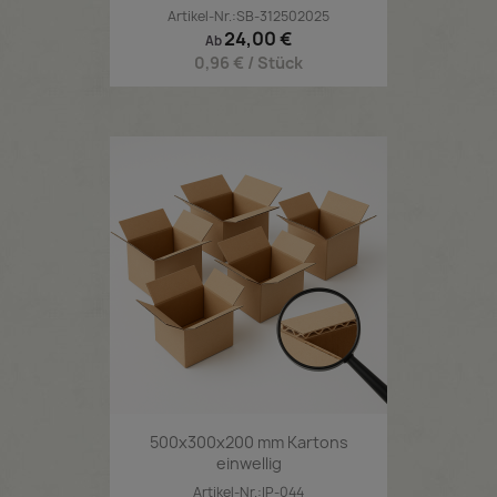
Artikel-Nr.:SB-312502025
Preis
24,00 €
Ab
0,96 € / Stück
500x300x200 mm Kartons
einwellig
Artikel-Nr.:IP-044