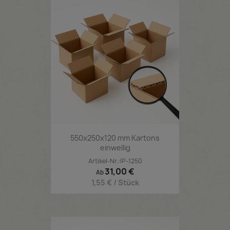
550x250x120 mm Kartons
einwellig
Artikel-Nr.:IP-1250
Preis
31,00 €
Ab
1,55 € / Stück