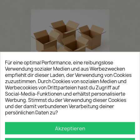
Für eine optimal Performance, eine reibungslose
Verwendung sozialer Medien und aus Werbezwecken
empfiehlt dir dieser Laden, der Verwendung von Cookies
zuzustimmen. Durch Cookies von sozialen Medien und
Werbecookies von Drittparteien hast du Zugriff auf
Social-Media-Funktionen und erhältst personalisierte
520x330x300-400 mm Kartons
Werbung. Stimmst du der Verwendung dieser Cookies
einwellig
FILTER
und der damit verbundenen Verarbeitung deiner
Artikel-Nr.:IP-1249
persönlichen Daten zu?
Preis
37,00 €
Ab
1,85 € / Stück
Akzeptieren