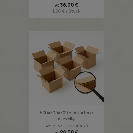
Preis
36,00 €
Ab
1,80 € / Stück
500x300x300 mm Kartons
einwellig
Artikel-Nr.:SB-231101620
Preis
28,00 €
Ab