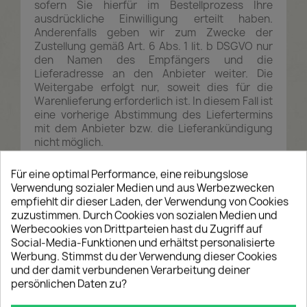
sofern Sie hierfür im Bestellprozess Ihre
ausdrückliche Einwilligung erteilt haben.
Anderenfalls geben wir zum Zwecke der
Zustellung gemäß Art. 6 Abs. 1 lit. b DSGVO nur
den Namen des Empfängers und die
Lieferadresse an den Anbieter weiter. Die
Weitergabe erfolgt nur, soweit dies für die
Warenlieferung erforderlich ist. In diesem Fall ist
eine vorherige Abstimmung des Liefertermins
mit dem Anbieter bzw. die Lieferankündigung
nicht möglich.
Die Einwilligung kann jederzeit mit Wirkung für
Für eine optimal Performance, eine reibungslose
die Zukunft gegenüber dem oben bezeichneten
Verwendung sozialer Medien und aus Werbezwecken
Verantwortlichen oder gegenüber dem Anbieter
empfiehlt dir dieser Laden, der Verwendung von Cookies
widerrufen werden.
zuzustimmen. Durch Cookies von sozialen Medien und
- GLS
Werbecookies von Drittparteien hast du Zugriff auf
Social-Media-Funktionen und erhältst personalisierte
Als Transportdienstleister nutzen wir den
Werbung. Stimmst du der Verwendung dieser Cookies
nachstehenden Anbieter: General Logistics
und der damit verbundenen Verarbeitung deiner
Systems Germany GmbH & Co. OHG, GLS
persönlichen Daten zu?
Germany-Straße 1 – 7, 36286 Neuenstein,
Deutschland