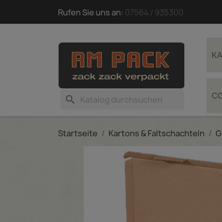
Rufen Sie uns an:
07564 / 935300
KA
C
search
Startseite
Kartons & Faltschachteln
G