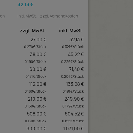
32,13 €
ten
inkl. MwSt.
zzgl. Versandkosten
zzgl. MwSt.
inkl. MwSt.
27,00 €
32,13 €
0.270€/Stück
0.321€/Stück
38,00 €
45,22 €
0.190€/Stück
0.226€/Stück
60,00 €
71,40 €
0.171€/Stück
0.204€/Stück
112,00 €
133,28 €
0.160€/Stück
0.191€/Stück
210,00 €
249,90 €
0.150€/Stück
0.179€/Stück
508,00 €
604,52 €
0.130€/Stück
0.155€/Stück
900,00 €
1.071,00 €