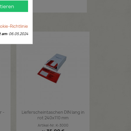
tieren
kie-Richtlinie
t am:
06.05.2024
 -
Lieferscheintaschen DIN lang in
rot 240x110 mm
Artikel-Nr.:K-3000