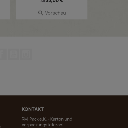
Preis
35,00 €
Ab
Vorschau

Facebook
YouTube
Instagram
KONTAKT
RM-Pack e.K. - Karton und
Verpackungslieferant
e