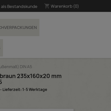
shopping_cart
Warenkorb
(0)
 als Bestandskunde
UCHVERPACKUNGEN
S
Außenmaß) DIN A5
n braun 235x160x20 mm
5
- Lieferzeit: 1-5 Werktage
5