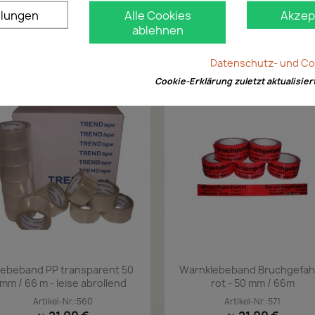
llungen
Alle Cookies
Akzep
ablehnen
Datenschutz- und Coo
Cookie-Erklärung zuletzt aktualisier
lebeband PP transparent 50
Warnklebeband Bruchgefahr
mm / 66 m - leise abrollend
rot - 50 mm / 66m
Artikel-Nr.:560
Artikel-Nr.:571