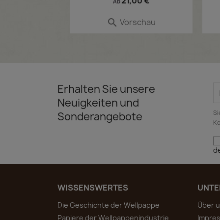
Preis
21,00 €
Ab
Vorschau

Erhalten Sie unsere
Neuigkeiten und
Si
Sonderangebote
Ko
d
WISSENSWERTES
UNTE
Die Geschichte der Wellpappe
Über 
Papiere der Wellpappenindustrie
Impre