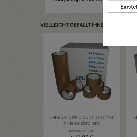
Einste
VIELLEICHT GEFÄLLT IHNEN AUCH
Klebeband PP braun 50 mm / 66
K
m - leise abrollend
Artikel-Nr.:550