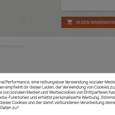

IN DEN WARENKOR
stellerangaben
imal Performance, eine reibungslose Verwendung sozialer Medi
 empfiehlt dir dieser Laden, der Verwendung von Cookies z
s von sozialen Medien und Werbecookies von Drittparteien has
inwellig ca. 1,6mm dick)
edia-Funktionen und erhältst personalisierte Werbung. Stimms
ßbrief
gewertet
ieser Cookies und der damit verbundenen Verarbeitung dein
Versand müssen natürlich eingehalten werden damit dies
 Daten zu?