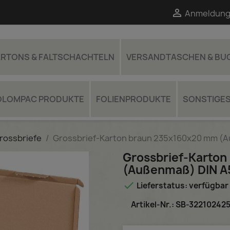

Anmeldung
RTONS & FALTSCHACHTELN
VERSANDTASCHEN & B
OLOMPAC PRODUKTE
FOLIENPRODUKTE
SONSTIGE
rossbriefe
Grossbrief-Karton braun 235x160x20 mm (
Grossbrief-Karto
(Außenmaß) DIN A

Lieferstatus: verfügbar 
Artikel-Nr.: SB-32210242