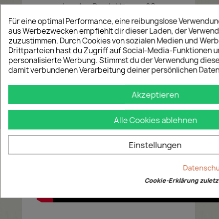
verpackenden Produktes ca. 80 mm
Ausgeprägter Eckenschutz
Für eine optimal Performance, eine reibungslose Verwendun
Umlaufender Kantenschutz
aus Werbezwecken empfiehlt dir dieser Laden, der Verwen
Recycling:
♻ 100 % recyclingfähig
zuzustimmen. Durch Cookies von sozialen Medien und Werb
Drittparteien hast du Zugriff auf Social-Media-Funktionen u
personalisierte Werbung. Stimmst du der Verwendung diese
damit verbundenen Verarbeitung deiner persönlichen Daten
Akzeptieren
Alle Cookies ablehnen
Einstellungen
Datenschut
Cookie-Erklärung zuletzt