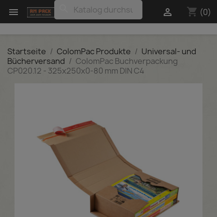
search
shopping_cart


(0)
Startseite
ColomPac Produkte
Universal- und
Bücherversand
ColomPac Buchverpackung
CP020.12 - 325x250x0-80 mm DIN C4