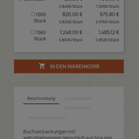
0.840€/Stück
1.000€/Stück
820,00 €
975,80 €
1000
Stück
0.820€/Stück
0.976€/Stück
1.248,00 €
1.485,12 €
1560
Stück
0.800€/Stück
0.952€/Stück

IN DEN WARENKORB
Beschreibung
Artikeldetails
Datenblätter
Herstellerangaben
Buchverpackungen mit
selbstklebendem Verschluß aus brauner